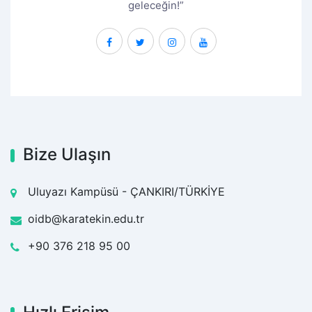
geleceğin!”
Bize Ulaşın
Uluyazı Kampüsü - ÇANKIRI/TÜRKİYE
oidb@karatekin.edu.tr
+90 376 218 95 00