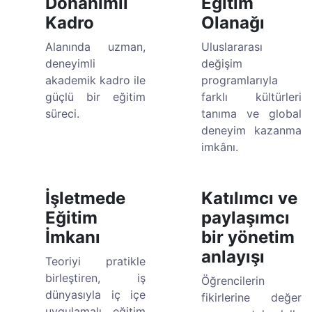
Donanımlı
Eğitim
Kadro
Olanağı
Alanında uzman,
Uluslararası
deneyimli
değişim
akademik kadro ile
programlarıyla
güçlü bir eğitim
farklı kültürleri
süreci.
tanıma ve global
deneyim kazanma
imkânı.
İşletmede
Katılımcı ve
Eğitim
paylaşımcı
İmkanı
bir yönetim
anlayışı
Teoriyi pratikle
birleştiren, iş
Öğrencilerin
dünyasıyla iç içe
fikirlerine değer
uygulamalı eğitim