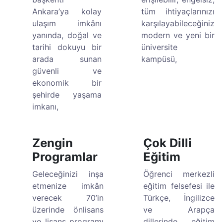
Ankara’ya kolay
tüm ihtiyaçlarınızı
ulaşım imkânı
karşılayabileceğiniz
yanında, doğal ve
modern ve yeni bir
tarihi dokuyu bir
üniversite
arada sunan
kampüsü,
güvenli ve
ekonomik bir
şehirde yaşama
imkanı,
Zengin
Çok Dilli
Programlar
Eğitim
Geleceğinizi inşa
Öğrenci merkezli
etmenize imkân
eğitim felsefesi ile
verecek 70’in
Türkçe, İngilizce
üzerinde önlisans
ve Arapça
ve lisans programı
dillerinde eğitim