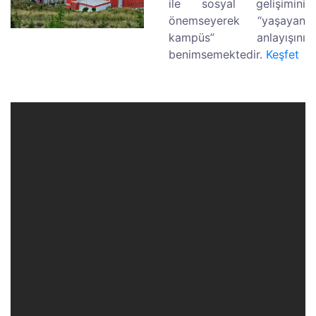
ile sosyal gelişimini
önemseyerek “yaşayan
kampüs” anlayışını
benimsemektedir.
Keşfet